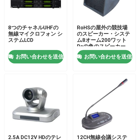
私達について
8つのチャネルUHFの
RoHSの屋外の競技場
無線マイクロフォン シ
のスピーカー・システ
工場旅行
ステムLCD
ム8オーム200ワット
Paの角のスピーカー
お問い合わせを送信
お問い合わせを送信
品質管理
私達に連絡しなさい
ニュース
場合
PAシステム アンプ
2.5A DC12V HDのテレ
12CH無線会議システ