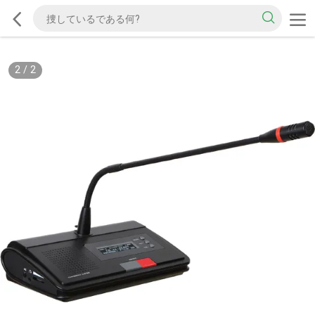
2
/
2