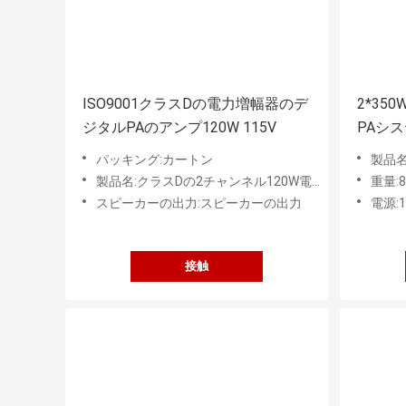
ISO9001クラスDの電力増幅器のデ
2*35
ジタルPAのアンプ120W 115V
PAシス
声Amp
パッキング:カートン
製品名
製品名:クラスDの2チャンネル120W電力増幅器
重量:8
スピーカーの出力:スピーカーの出力
電源:1
接触