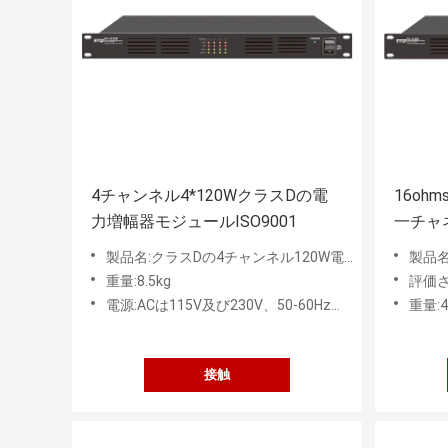
4チャンネル4*120WクラスDの電
16oh
力増幅器モジュールISO9001
一チャ
製品名:クラスDの4チャンネル120W電力増幅器
製品名:
重量:8.5kg
評価さ
電源:ACは115V及び230V、50-60Hz間の切替可能入れた
重量:4
接触