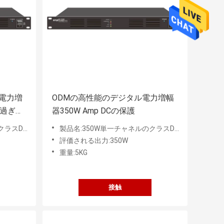
電力増
ODMの高性能のデジタル電力増幅
積み過ぎの
器350W Amp DCの保護
電力増幅器
製品名:350W単一チャネルのクラスDの電力増幅器
評価される出力:350W
重量:5KG
接触