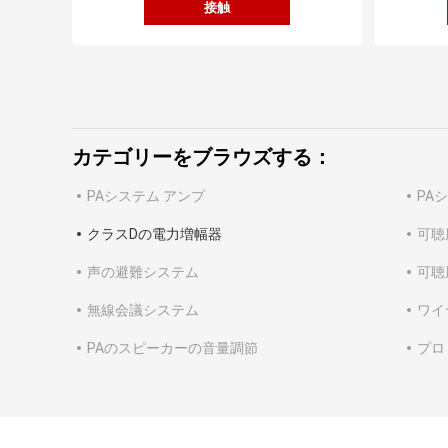
接触
カテゴリーをブラウズする：
PAシステム アンプ
PA
クラスDの電力増幅器
可聴
声の避難システム
可聴
無線会議システム
ワイ
PAのスピーカーの音量調節
プロ