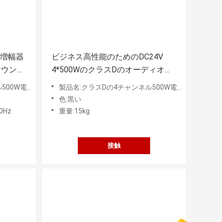
力増幅器
ビジネス高性能のためのDC24V
サウン
4*500WのクラスDのオーディオ・
アンプ
W電力増幅器
製品名:クラスDの4チャンネル500W電力増幅器
色:黒い
0Hz
重量:15kg
接触