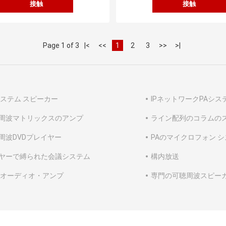
接触
接触
Page 1 of 3
|<
<<
1
2
3
>>
>|
システム スピーカー
IPネットワークPAシス
周波マトリックスのアンプ
ライン配列のコラムの
周波DVDプレイヤー
PAのマイクロフォン 
ヤーで縛られた会議システム
構内放送
 オーディオ・アンプ
専門の可聴周波スピー