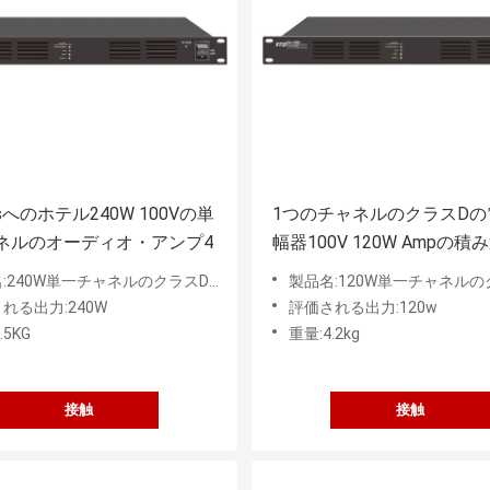
msへのホテル240W 100Vの単
1つのチャネルのクラスDの
ネルのオーディオ・アンプ4
幅器100V 120W Ampの
保護
240W単一チャネルのクラスDの電力増幅器
製品名:120W単一チャネルのクラスDの
れる出力:240W
評価される出力:120w
.5KG
重量:4.2kg
接触
接触