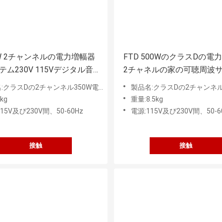
0W 2チャンネルの電力増幅器
FTD 500WのクラスDの電
テム230V 115Vデジタル音
2チャネルの家の可聴周波
ド・システム
:クラスDの2チャンネル350W電力増幅器
製品名:クラスDの2チャンネル500
kg
重量:8.5kg
15V及び230V間、50-60Hz
電源:115V及び230V間、50-6
接触
接触