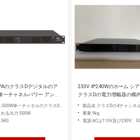
PAのクラスDデジタルのア
230V 4*240Wのホーム 
単一チャネルパワー アンプ
クラスDの電力増幅器の構
ODM
500W単一チャネルのクラスDの電力増幅器
製品名:クラスDの4チャンネル240
れる出力:500W
重量:9kg
.5KG
電源:ACは115V及び230V、50-60Hz間の