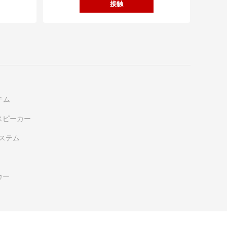
接触
テム
スピーカー
システム
カー