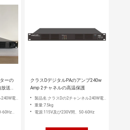
シアターの
クラスDデジタルPAのアンプ240w
内放送
Amp 2チャネルの高温保護
W電力増幅器
製品名:クラスDの2チャンネル240W電力増幅器
重量:7.5kg
切替可能入れた
電源:115V及び230V間、50-60Hz