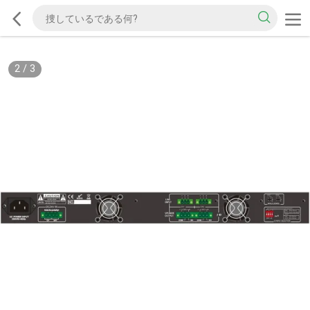
2
/
3