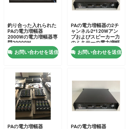
私達について
釣り合った入れられた
PAの電力増幅器の2チ
PAの電力増幅器
ャンネル2*120Wアン
工場旅行
2000Wの電力増幅器専
プおよびスピーカー力
門20000W
のミキサーの電力増幅
器専門20000W
お問い合わせを送信
お問い合わせを送信
品質管理
私達に連絡しなさい
ニュース
場合
PAシステム アンプ
PAの電力増幅器
PAの電力増幅器