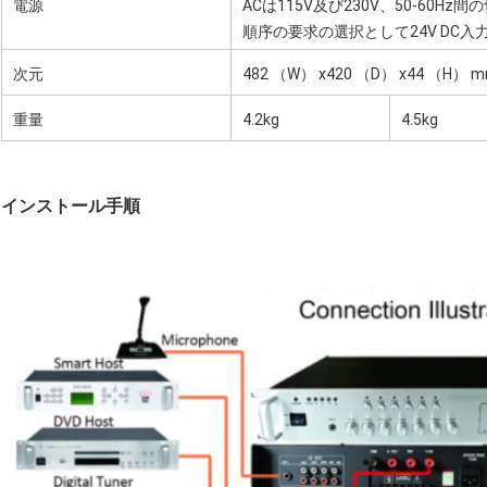
電源
ACは115V及び230V、50-60Hz
順序の要求の選択として24V DC入
次元
482 （W） x420 （D） x44 （H） 
重量
4.2kg
4.5kg
インストール手順