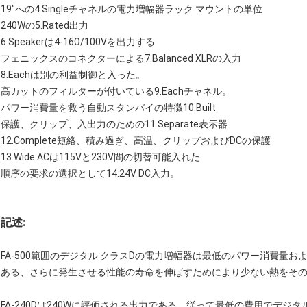
19"への4.Singleチャネルの電力増幅器ラック マウントの単位
240Wの5.Rated出力
6.Speakerは4-16Ω/100Vを出力する
フェニックスのコネクターによる7.Balanced XLRの入力
8.Eachは別の利益制御と入った。
高カットのフィルターが付いている9.Eachチャネル。
パワー消費量を救う自動スタンバイの特徴10.Built
保護、クリップ、入出力のための11.Separate表示器
12.Complete短絡、積み過ぎ、高温、クリップおよびDCの保護
13.Wide ACは115Vと230V間の切替可能入れた
順序の要求の選択として14.24V DC入力。
記述:
FA-500範囲のデジタル クラスDの電力増幅器は最低のパワー消費量
ある、さらに発生させる性能の寿命を伸ばすためにより少ない熱をそ
FA-240Dは240Wに評価される出力である、従って最低の費用でデ