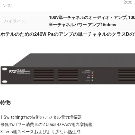
次元:
ンス:
100V単一チャネルのオーディオ・アンプ
,
1
ハイライト:
単一チャネルパワー アンプ16ohms
ホテルのための240W Paのアンプの単一チャネルのクラスD
特徴:
1.Switching力の技術のデジタル電力増幅器
最低のパワー消費量の2.Class-D PAの電力増幅器
3.Less棚スペースおよびより少ない熱生成