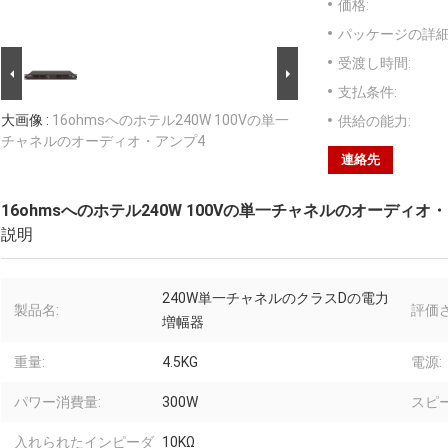
価格:
パッケージの詳細
受渡し時間:
支払条件:
大画像 :
16ohmsへのホテル240W 100Vの単一
供給の能力:
チャネルのオーディオ・アンプ4
連絡先
16ohmsへのホテル240W 100Vの単一チャネルのオーディオ
説明
240W単一チャネルのクラスDの電力
製品名:
評価
増幅器
重量:
4.5KG
電源:
パワー消費量:
300W
スピ
入れられたインピーダ
10KΩ