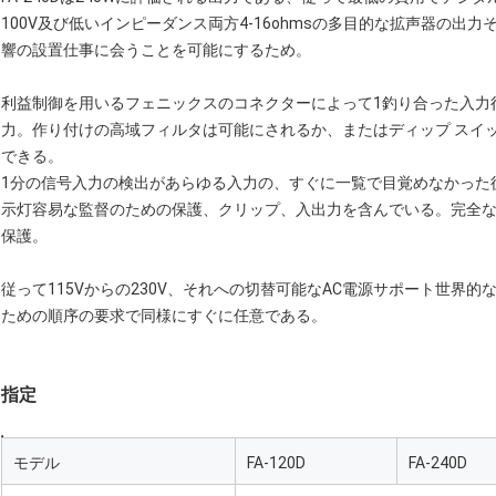
100V及び低いインピーダンス両方4-16ohmsの多目的な拡声器の出
響の設置仕事に会うことを可能にするため。
利益制御を用いるフェニックスのコネクターによって1釣り合った入力行う。
力。作り付けの高域フィルタは可能にされるか、またはディップ スイ
できる。
1分の信号入力の検出があらゆる入力の、すぐに一覧で目覚めなかった
示灯容易な監督のための保護、クリップ、入出力を含んでいる。完全な
保護。
従って115Vからの230V、それへの切替可能なAC電源サポート世界的
ための順序の要求で同様にすぐに任意である。
指定
モデル
FA-120D
FA-240D