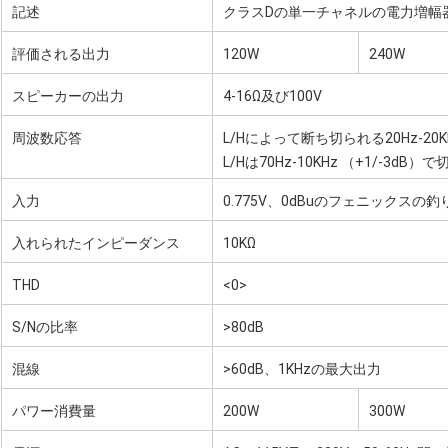
記述
クラスDの単一チャネルの電力増幅
評価される出力
120W
240W
スピーカーの出力
4-16Ω及び100V
周波数応答
L/Hによって断ち切られる20Hz-20KH
L/Hは70Hz-10KHz （+1/-3dB）
入力
0.775V、0dBuのフェニックスの
入れられたインピーダンス
10KΩ
THD
<0>
S/Nの比率
>80dB
混線
>60dB、1KHzの最大出力
パワー消費量
200W
300W