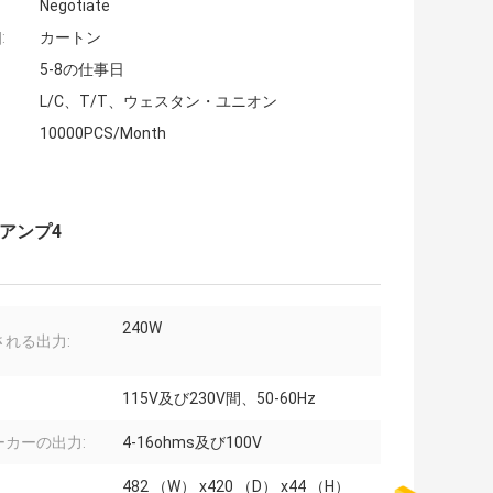
Negotiate
:
カートン
5-8の仕事日
L/C、T/T、ウェスタン・ユニオン
10000PCS/Month
・アンプ4
240W
される出力:
115V及び230V間、50-60Hz
ーカーの出力:
4-16ohms及び100V
482 （W） x420 （D） x44 （H）