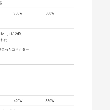
器
350W
500W
z （+1/-2dB）
で切れた
釣り合ったコネクター
420W
550W