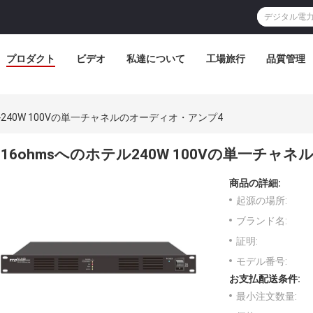
プロダクト
ビデオ
私達について
工場旅行
品質管理
ル240W 100Vの単一チャネルのオーディオ・アンプ4
16ohmsへのホテル240W 100Vの単一チャ
商品の詳細:
起源の場所:
ブランド名:
証明:
モデル番号:
お支払配送条件:
最小注文数量: