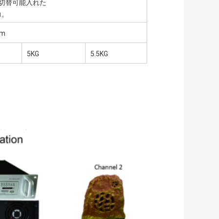
間の切替可能入れた
力。
mm
5KG
5.5KG