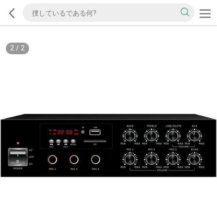
2
/
2