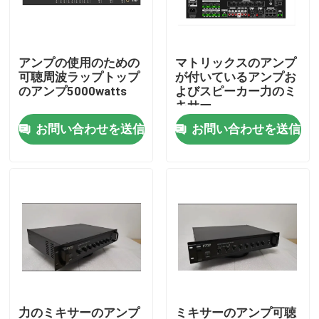
私達について
アンプの使用のための
マトリックスのアンプ
可聴周波ラップトップ
が付いているアンプお
工場旅行
のアンプ5000watts
よびスピーカー力のミ
キサー
お問い合わせを送信
お問い合わせを送信
品質管理
私達に連絡しなさい
ニュース
場合
PAシステム アンプ
力のミキサーのアンプ
ミキサーのアンプ可聴