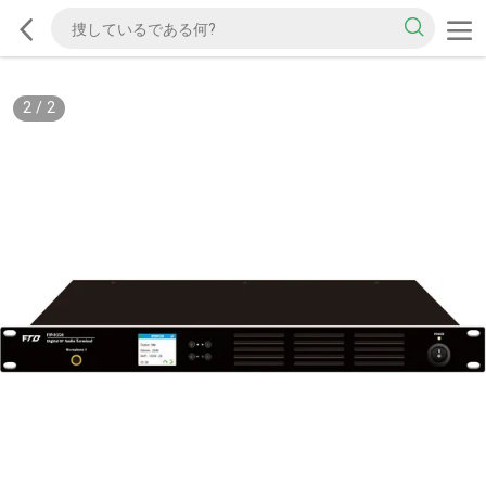
2
/
2