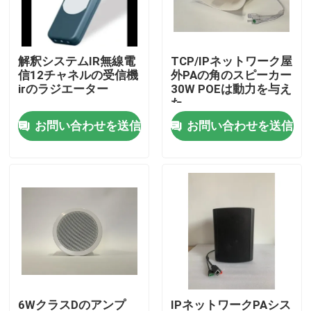
私達について
解釈システムIR無線電
TCP/IPネットワーク屋
信12チャネルの受信機
外PAの角のスピーカー
工場旅行
irのラジエーター
30W POEは動力を与え
た
お問い合わせを送信
お問い合わせを送信
品質管理
私達に連絡しなさい
ニュース
場合
PAシステム アンプ
6WクラスDのアンプ
IPネットワークPAシス