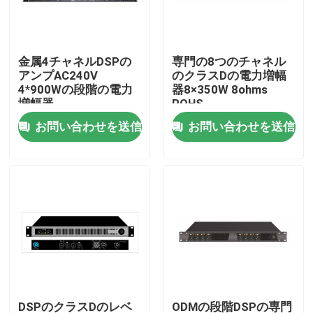
私達について
金属4チャネルDSPの
専門の8つのチャネル
アンプAC240V
のクラスDの電力増幅
工場旅行
4*900Wの段階の電力
器8×350W 8ohms
増幅器
ROHS
お問い合わせを送信
お問い合わせを送信
品質管理
私達に連絡しなさい
ニュース
場合
PAシステム アンプ
DSPのクラスDのレベ
ODMの段階DSPの専門