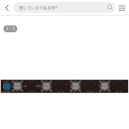
2
/
2