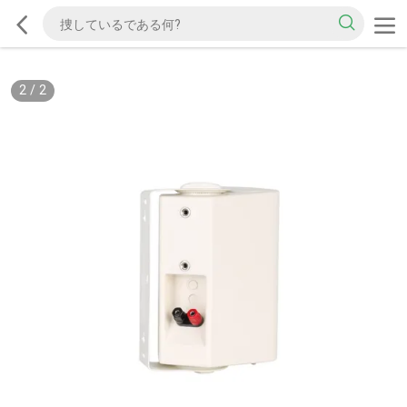
2
/
2