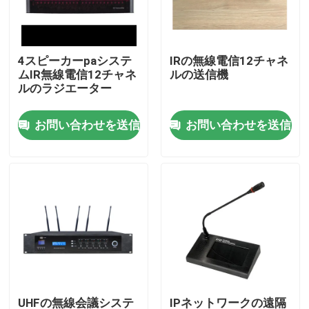
私達について
4スピーカーpaシステ
IRの無線電信12チャネ
ムIR無線電信12チャネ
ルの送信機
工場旅行
ルのラジエーター
お問い合わせを送信
お問い合わせを送信
品質管理
私達に連絡しなさい
ニュース
場合
PAシステム アンプ
UHFの無線会議システ
IPネットワークの遠隔