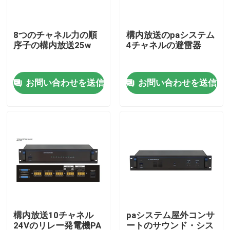
私達について
8つのチャネル力の順
構内放送のpaシステム
序子の構内放送25w
4チャネルの避雷器
工場旅行
お問い合わせを送信
お問い合わせを送信
品質管理
私達に連絡しなさい
ニュース
場合
構内放送10チャネル
paシステム屋外コンサ
PAシステム アンプ
24Vのリレー発電機PA
ートのサウンド・シス