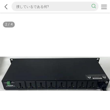
2
/
4