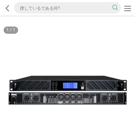
1
/
1