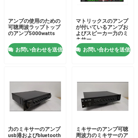
私達について
アンプの使用のための
マトリックスのアンプ
可聴周波ラップトップ
が付いているアンプお
のアンプ5000watts
よびスピーカー力のミ
工場旅行
キサー
お問い合わせを送信
お問い合わせを送信
品質管理
私達に連絡しなさい
ニュース
場合
力のミキサーのアンプ
ミキサーのアンプ可聴
PAシステム アンプ
usb港およびbluetooth
周波力のミキサーのア