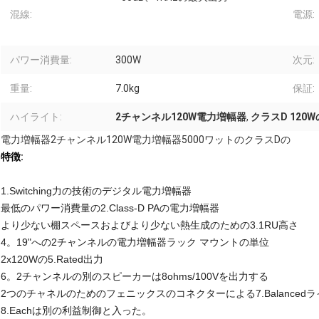
混線:
電源:
パワー消費量:
300W
次元:
重量:
7.0kg
保証:
ハイライト:
2チャンネル120W電力増幅器
,
クラスD 120
電力増幅器2チャンネル120W電力増幅器5000ワットのクラスDの
特徴:
1.Switching力の技術のデジタル電力増幅器
最低のパワー消費量の2.Class-D PAの電力増幅器
より少ない棚スペースおよびより少ない熱生成のための3.1RU高さ
4。19"への2チャンネルの電力増幅器ラック マウントの単位
2x120Wの5.Rated出力
6。2チャンネルの別のスピーカーは8ohms/100Vを出力する
2つのチャネルのためのフェニックスのコネクターによる7.Balanced
8.Eachは別の利益制御と入った。