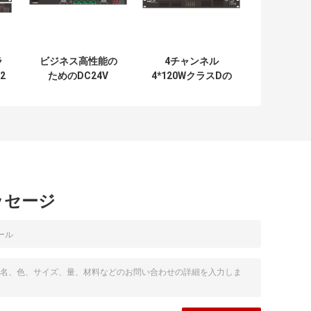
ラ
ビジネス高性能の
4チャンネル
2
ためのDC24V
4*120WクラスDの
可
4*500WのクラスD
電力増幅器モジュ
・
のオーディオ・ア
ールISO9001
ンプ
ッセージ