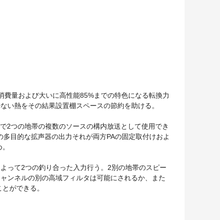
ワー消費量および大いに高性能85%までの特色になる転換力
少ない熱をその結果設置棚スペースの節約を助ける。
の費用で2つの地帯の複数のソースの構内放送として使用でき
sの多目的な拡声器の出力それが両方PAの固定取付けおよ
め。
よって2つの釣り合った入力行う。2別の地帯のスピー
2チャンネルの別の高域フィルタは可能にされるか、また
ことができる。