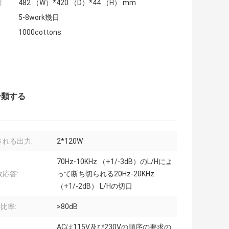
:
482 （W）*420 （D）*44 （H） mm
5-8work幾日
1000cottons
分類する
される出力:
2*120W
70Hz-10KHz （+1/-3dB）のL/Hによ
応答:
って断ち切られる20Hz-20KHz
（+1/-2dB） L/Hの切口
の比率:
>80dB
ACは115V及び230Vの順序の要求の