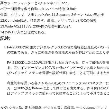
高カットのフィルターと2チャンネル9.Each。
パワー消費量を救う自動スタンバイの特徴10.Built
保護、クリップ、入出力のための11.Separate 2チャンネルの表示器
12.Complete短絡、積み過ぎ、高温、クリップおよびDCの保護
13.Wide ACは115Vと230V間の切替可能入れた
14.24V DC入力は任意である。
記述:
FA-2500Dの範囲のデジタル クラスDの電力増幅器は最低のパ
の技術である、さらに発生させる性能の寿命を伸ばすためにより
FA-21200Dは2×120Wに評価される出力である、従って最低
る。高いインピーダンス100V及び低いインピーダンス両方8ohm
びハイファイ ステレオ音響の設置仕事に会うことを可能にするた
利益制御を用いる各チャネルのためのフェニックスのコネクターに
カーは100V及び8ohmsによって両方とも出力する。作り付けの
はディップ スイッチの前もって調整することによって不具である
,
,
タグ:
クラスDの電力増幅器
デジタル電力増幅器
デジタルpaのアンプ