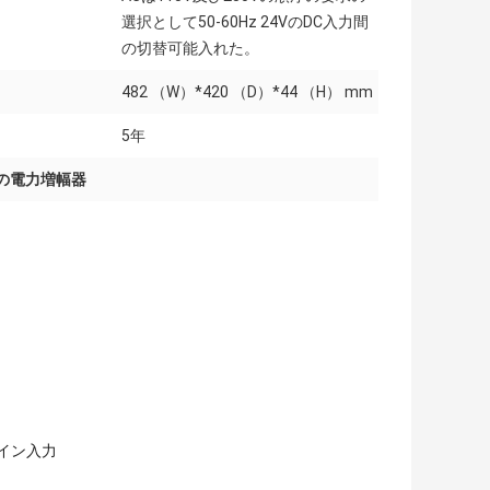
選択として50-60Hz 24VのDC入力間
の切替可能入れた。
482 （W）*420 （D）*44 （H） mm
5年
Wの電力増幅器
ライン入力