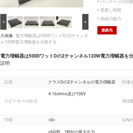
パッケージの詳細
受渡し時間:
供給の能力:
連絡先
大画像 :
電力増幅器は5000ワットDの2チャンネ
ル120W電力増幅器を分類する
電力増幅器は5000ワットDの2チャンネル120W電力増幅器を
説明
記述:
クラスDの2チャンネルの電力増幅器
評価
4-16ohms及び100V
スピーカーの出力:
周波数
THD:
<0>
S/N
>60dB、1KHzの最大出力