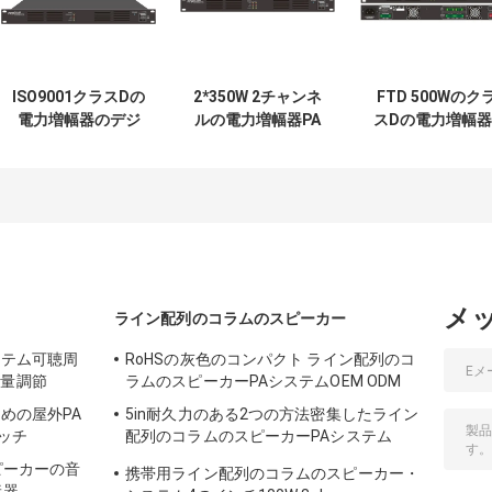
ISO9001クラスDの
2*350W 2チャンネ
FTD 500Wのク
電力増幅器のデジ
ルの電力増幅器PA
スDの電力増幅器
タルPAのアンプ
システム230V
チャネルの家の
120W 115V
115Vデジタル音声
聴周波サウンド
Amp
システム
メ
ライン配列のコラムのスピーカー
システム可聴周
RoHSの灰色のコンパクト ライン配列のコ
音量調節
ラムのスピーカーPAシステムOEM ODM
ための屋外PA
5in耐久力のある2つの方法密集したライン
ッチ
配列のコラムのスピーカーPAシステム
4kHz
スピーカーの音
携帯用ライン配列のコラムのスピーカー・
衰器