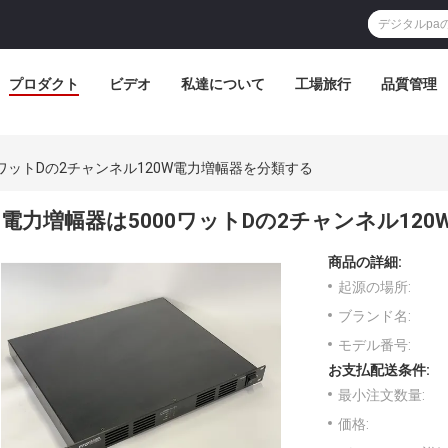
プロダクト
ビデオ
私達について
工場旅行
品質管理
0ワットDの2チャンネル120W電力増幅器を分類する
電力増幅器は5000ワットDの2チャンネル12
商品の詳細:
起源の場所:
ブランド名:
モデル番号:
お支払配送条件:
最小注文数量:
価格: