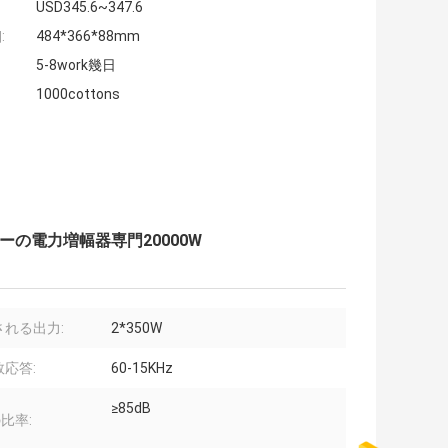
USD345.6~347.6
:
484*366*88mm
5-8work幾日
1000cottons
ーの電力増幅器専門20000W
される出力:
2*350W
応答:
60-15KHz
≥85dB
の比率: