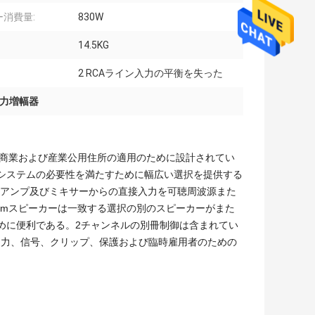
ー消費量:
830W
14.5KG
2 RCAライン入力の平衡を失った
電力増幅器
な商業および産業公用住所の適用のために設計されてい
・システムの必要性を満たすために幅広い選択を提供する
力はアンプ及びミキサーからの直接入力を可聴周波源また
6ohmスピーカーは一致する選択の別のスピーカーがまた
めに便利である。2チャンネルの別冊制御は含まれてい
。力、信号、クリップ、保護および臨時雇用者のための