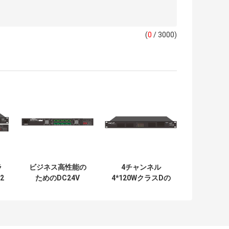
(
0
/ 3000)
ラ
ビジネス高性能の
4チャンネル
2
ためのDC24V
4*120WクラスDの
可
4*500WのクラスD
電力増幅器モジュ
・
のオーディオ・ア
ールISO9001
ンプ