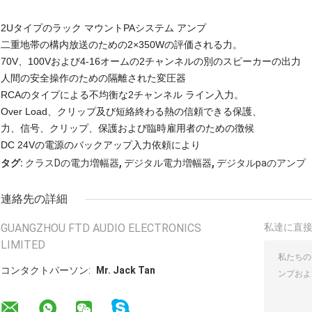
2Uタイプのラック マウントPAシステム アンプ
二重地帯の構内放送のための2×350Wの評価される力。
70V、100Vおよび4-16オームの2チャンネルの別のスピーカーの出力
人間の安全操作のための隔離された変圧器
RCAのタイプによる不均衡な2チャンネル ライン入力。
Over Load、クリップ及び短絡終わる熱の信頼できる保護、
力、信号、クリップ、保護および臨時雇用者のための徴候
DC 24Vの電源のバックアップ入力依頼により
,
,
タグ:
クラスDの電力増幅器
デジタル電力増幅器
デジタルpaのアンプ
連絡先の詳細
GUANGZHOU FTD AUDIO ELECTRONICS
私達に直
LIMITED
コンタクトパーソン:
Mr. Jack Tan