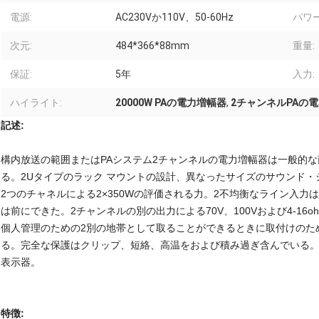
電源:
AC230Vか110V、50-60Hz
パワ
次元:
484*366*88mm
重量:
保証:
5年
入力:
ハイライト:
20000W PAの電力増幅器
,
2チャンネルPAの
記述:
構内放送の範囲またはPAシステム2チャンネルの電力増幅器は一般的
る。2Uタイプのラック マウントの設計、異なったサイズのサウンド
2つのチャネルによる2×350Wの評価される力。2不均衡なライン入
は前にできた。2チャンネルの別の出力による70V、100Vおよび4-1
個人管理のための2別の地帯として取ることができるときに取付けのた
る。完全な保護はクリップ、短絡、高温をおよび積み過ぎ含んでいる
表示器。
特徴: