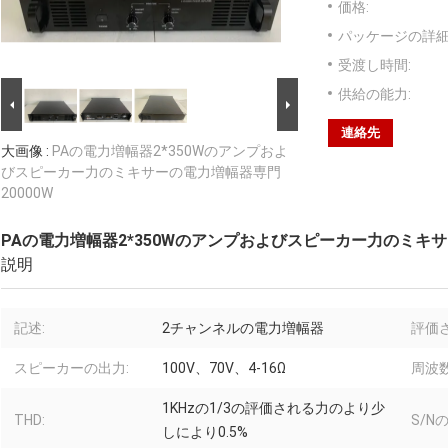
価格:
パッケージの詳細
受渡し時間:
供給の能力:
連絡先
大画像 :
PAの電力増幅器2*350Wのアンプおよ
びスピーカー力のミキサーの電力増幅器専門
20000W
PAの電力増幅器2*350Wのアンプおよびスピーカー力のミキサ
説明
記述:
2チャンネルの電力増幅器
評価
スピーカーの出力:
100V、70V、4-16Ω
周波数
1KHzの1/3の評価される力のより少
THD:
S/N
しにより0.5%