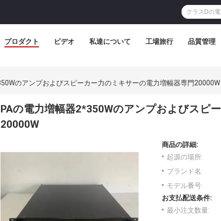
プロダクト
ビデオ
私達について
工場旅行
品質管理
*350Wのアンプおよびスピーカー力のミキサーの電力増幅器専門20000W
PAの電力増幅器2*350Wのアンプおよびス
20000W
商品の詳細:
起源の場所:
ブランド名:
モデル番号:
お支払配送条件:
最小注文数量: