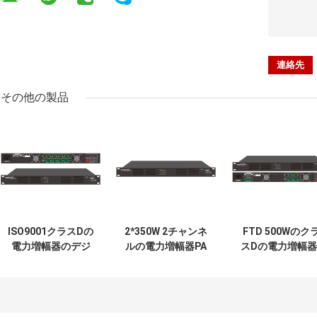
その他の製品
ISO9001クラスDの
2*350W 2チャンネ
FTD 500Wのク
電力増幅器のデジ
ルの電力増幅器PA
スDの電力増幅器
タルPAのアンプ
システム230V
チャネルの家の
120W 115V
115Vデジタル音声
聴周波サウンド
Amp
システム