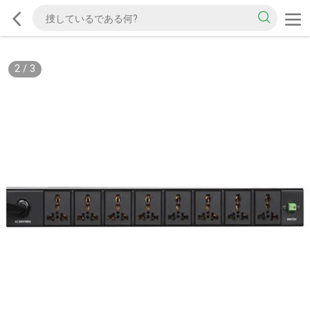
2
/
3