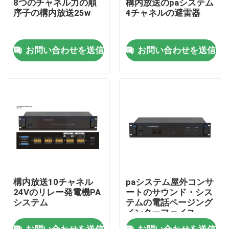
8つのチャネル力の順
構内放送のpaシステム
序子の構内放送25w
4チャネルの避雷器
私達について
お問い合わせを送信
お問い合わせを送信
工場旅行
品質管理
私達に連絡しなさい
ニュース
構内放送10チャネル
paシステム屋外コンサ
場合
24Vのリレー発電機PA
ートのサウンド・シス
システム
テムの電話ページング
インターフェイス
PAシステム アンプ
お問い合わせを送信
お問い合わせを送信