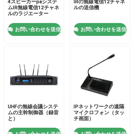
4スピーカーpaシステ
IRの無線電信12チャネ
ムIR無線電信12チャネ
ルの送信機
ルのラジエーター
私達について
お問い合わせを送信
お問い合わせを送信
工場旅行
品質管理
私達に連絡しなさい
ニュース
UHFの無線会議システ
IPネットワークの遠隔
場合
ムの主幹制御器（録音
マイクロフォン（タッ
と）
チ画面）
PAシステム アンプ
お問い合わせを送信
お問い合わせを送信