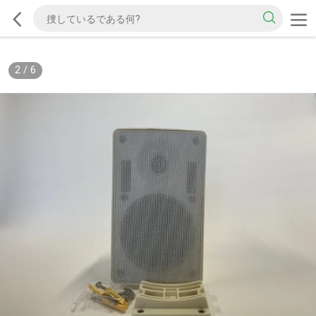
2
/
6