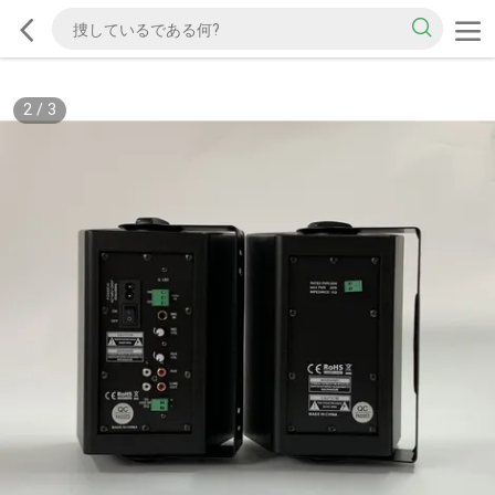
2
/
3