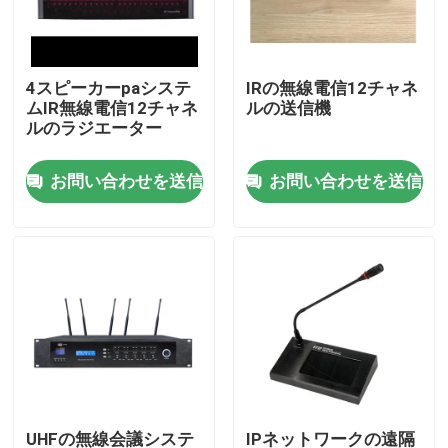
私達について
4スピーカーpaシステ
IRの無線電信12チャネ
ムIR無線電信12チャネ
ルの送信機
工場旅行
ルのラジエーター
お問い合わせを送信
お問い合わせを送信
品質管理
私達に連絡しなさい
ニュース
場合
PAシステム アンプ
UHFの無線会議システ
IPネットワークの遠隔