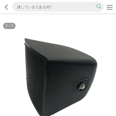
2
/
3