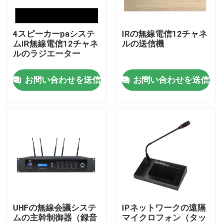
私達について
4スピーカーpaシステ
IRの無線電信12チャネ
ムIR無線電信12チャネ
ルの送信機
ルのラジエーター
工場旅行
お問い合わせを送信
お問い合わせを送信
品質管理
私達に連絡しなさい
ニュース
場合
UHFの無線会議システ
IPネットワークの遠隔
PAシステム アンプ
ムの主幹制御器（録音
マイクロフォン（タッ