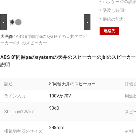
パッケージの詳細
受渡し時間:
供給の能力:
連絡先
大画像 :
ABS 8"同軸paのsyatemの天井のスピ
ーカーのjblのスピーカー
ABS 8"同軸paのsyatemの天井のスピーカーのjblのスピーカー
説明
記述:
8"同軸天井のスピーカー
評価
ライン入力:
100Vか70V
周波数
93dB
SPL （@1W/m）:
スピ
248mm
排気切替器のサイズ:
材料: