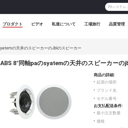
プロダクト
ビデオ
私達について
工場旅行
品質管理
のsyatemの天井のスピーカーのjblのスピーカー
ABS 8"同軸paのsyatemの天井のスピーカーの
商品の詳細:
起源の場所:
ブランド名:
モデル番号:
お支払配送条件:
最小注文数量:
価格: