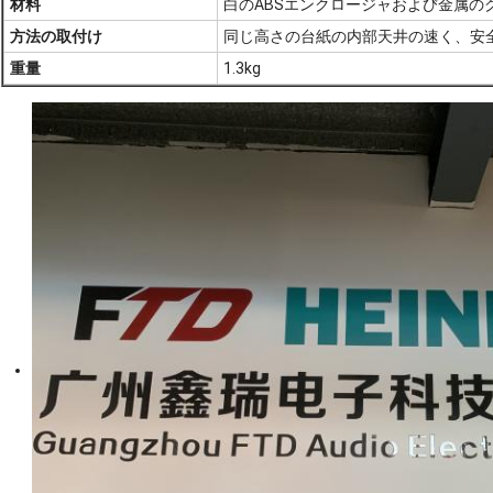
材料
白のABSエンクロージャおよび金属の
方法の取付け
同じ高さの台紙の内部天井の速く、安
重量
1.3kg