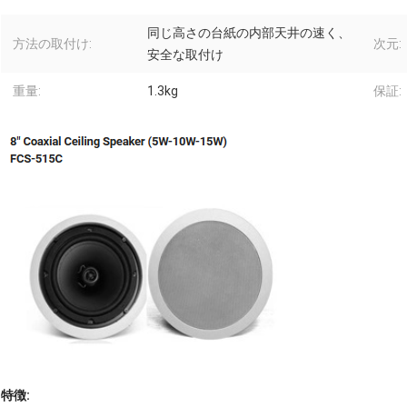
同じ高さの台紙の内部天井の速く、
方法の取付け:
次元:
安全な取付け
重量:
1.3kg
保証:
特徴: