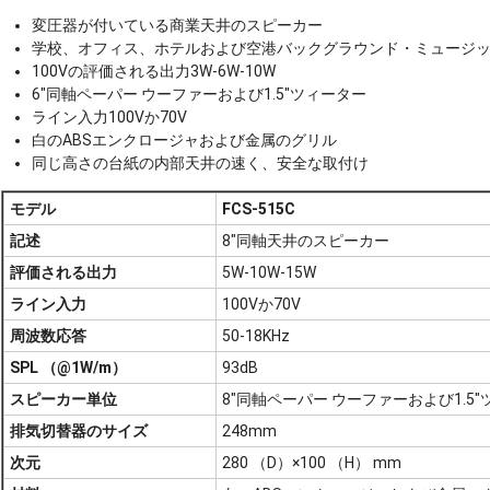
変圧器が付いている商業天井のスピーカー
学校、オフィス、ホテルおよび空港バックグラウンド・ミュージッ
100Vの評価される出力3W-6W-10W
6"同軸ペーパー ウーファーおよび1.5"ツィーター
ライン入力100Vか70V
白のABSエンクロージャおよび金属のグリル
同じ高さの台紙の内部天井の速く、安全な取付け
モデル
FCS-515C
記述
8"同軸天井のスピーカー
評価される出力
5W-10W-15W
ライン入力
100Vか70V
周波数応答
50-18KHz
SPL （@1W/m）
93dB
スピーカー単位
8"同軸ペーパー ウーファーおよび1.5
排気切替器のサイズ
248mm
次元
280 （D）×100 （H） mm