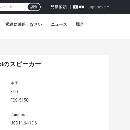
見積依頼
|
Japanese
調査
私達に連絡しなさい
ニュース
場合
jblのスピーカー
中国
FTD
FCS-515C
2pieces
USD11.6~13.6