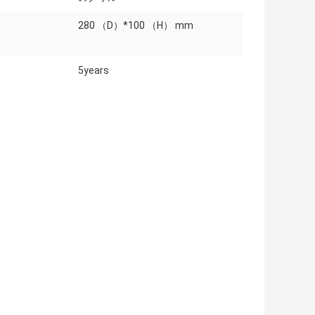
280 （D）*100 （H） mm
5years