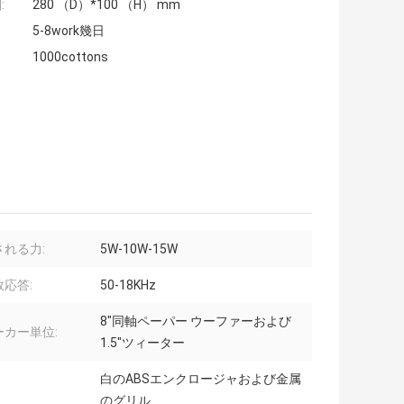
:
280 （D）*100 （H） mm
5-8work幾日
1000cottons
される力:
5W-10W-15W
応答:
50-18KHz
8"同軸ペーパー ウーファーおよび
ーカー単位:
1.5"ツィーター
白のABSエンクロージャおよび金属
のグリル